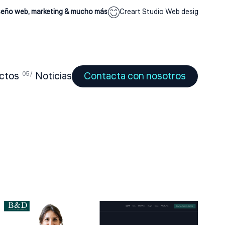
eb, marketing & mucho más
Creart Studio Web design studio
Diseñ
ctos
Noticias
Contacta con nosotros