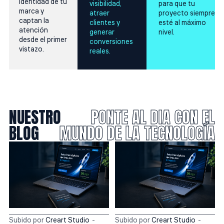
identidad de tu
visibilidad,
para que tu
marca y
atraer
proyecto siempre
captan la
clientes y
esté al máximo
atención
generar
nivel.
desde el primer
conversiones
vistazo.
reales.
NUESTRO
PONTE AL DIA CON EL
BLOG
MUNDO DE LA TECNOLOGÍA
Subido por
Creart Studio
Subido por
Creart Studio