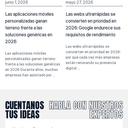
junio 1, 2026
mayo 27, 2026
Las aplicaciones móviles
Las webs ultrarrápidas se
personalizadas ganan
convierten en prioridad en
terreno frente a las
2026: Google endurece sus
soluciones genéricas en
requisitos de rendimiento
2026
Las webs ultrarrápidas se
L
convierten en prioridad en 2026:
Las aplicaciones móviles
por qué cada vez más empresas
c
personalizadas ganan terreno
están renovando su presencia
frente a las soluciones genéricas
digital ...
r
en 2026 Durante años, muchas
empresas han apostado por ...
CUENTANOS
HABLA CON NUESTROS
TUS IDEAS
EXPERTOS