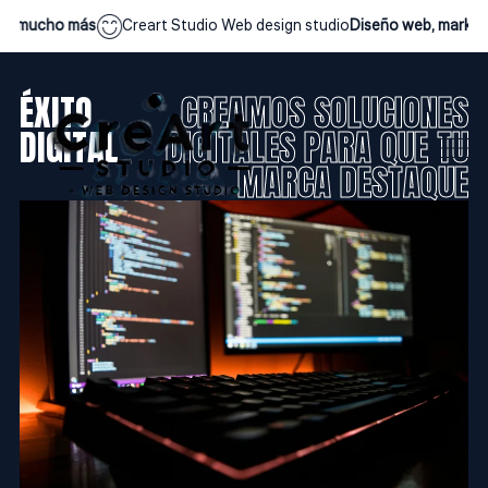
ucho más
Creart Studio Web design studio
Diseño web, marketing &
ÉXITO
CREAMOS SOLUCIONES
DIGITAL
DIGITALES PARA QUE TU
MARCA DESTAQUE